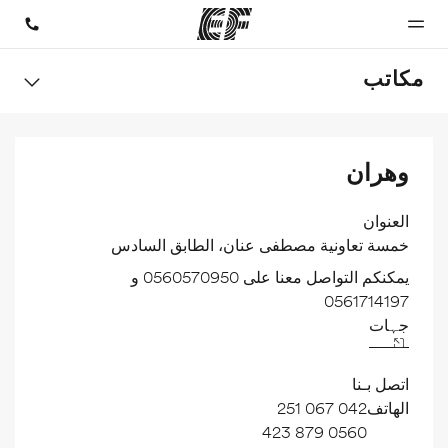
مكاتب
الصفحة
برامج
مكاتب
نبذة عنا
وظائف
وهران
الرئيسية
شاهد كل ما
أعثر على
من نحن
إنضم إلى
نقوم به
مكتب
الفريق
أهلا بكم في
قريب منك
إي أف
العنوان
خمسة تعاونية مصطفى عنان، الطابق السادس
يمكنكم التواصل معنا على 0560570950 و
0561714197
جہات
اتصل بـنا
الهاتف
042 067 251
0560 879 423