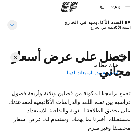
AR
EF السنة الأكاديمية في الخارج
الصفحة الرئيسية
السنة الأكاديمية في الخارج
أهلا بكم في إي أف
برامج
احصل على عرض أسعار
خطأ
شاهد كل ما نقوم به
هناك خطأ ما
مجاني
اتصل بفريق المبيعات لدينا
مكاتب
أعثر على مكتب قريب منك
تجمع برامجنا المكونة من فصلين وثلاثة وأربعة فصول
نبذة عنا
دراسية بين تعلم اللغة والدراسات الأكاديمية لمساعدتك
من نحن
على تحقيق الطلاقة اللغوية والثقافية للاستعداد
وظائف
لمستقبلك. أخبرنا بما يهمك، وسنقدم لك عرض أسعار
مخصصًا وغير ملزم.
إنضم إلى الفريق