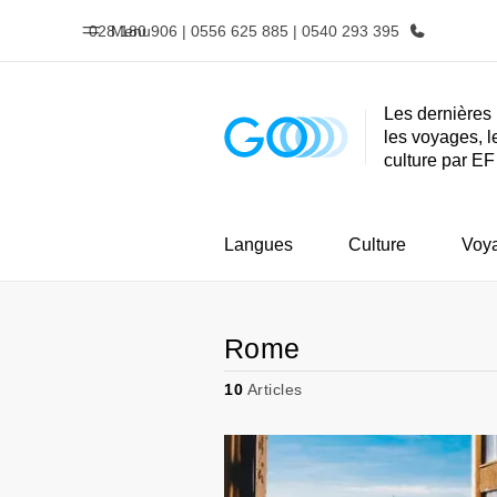
028 180 906 | 0556 625 885 | 0540 293 395
Menu
Les dernières 
les voyages, l
Accueil
Progra
culture par EF
Bienvenue chez EF
Nos off
Langues
Culture
Voy
Rome
10
Articles