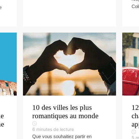
Col
e
10 des villes les plus
12
de
romantiques au monde
ch
ne
ap
6
minutes de lecture
Que vous souhaitiez partir en
5
m