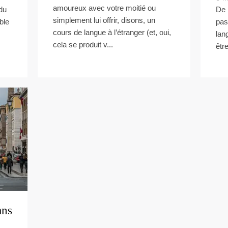
amoureux avec votre moitié ou
 du
De 
simplement lui offrir, disons, un
ble
pass
cours de langue à l’étranger (et, oui,
lan
cela se produit v...
êtr
ans