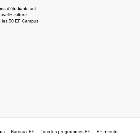
ons d'étudiants ont
velle culture.
ns les 50 EF Campus
ous
Bureaux EF
Tous les programmes EF
EF recrute