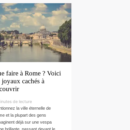
e faire à Rome ? Voici
 joyaux cachés à
couvrir
inutes de lecture
tionnez la ville éternelle de
e et la plupart des gens
maginent déjà sur une vespa
ge brillante, passant devant le