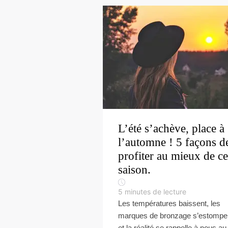
L’été s’achève, place à
l’automne ! 5 façons d
profiter au mieux de ce
saison.
5
minutes de lecture
Les températures baissent, les
marques de bronzage s’estompe
et la réalité se rappelle à nous au