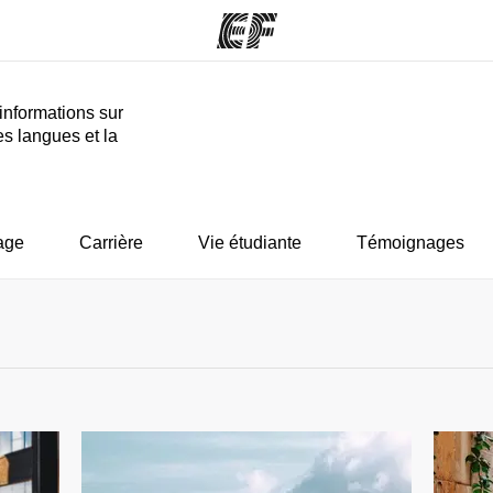
informations sur
es langues et la
mmes
Bureaux
A prop
res
Trouver un bureau
Qui so
age
Carrière
Vie étudiante
Témoignages