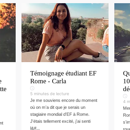
Témoignage étudiant EF
Qu
e
Rome - Carla
10
tte
dé
5
minutes de lecture
Je me souviens encore du moment
4
m
où on m'a dit que je serais un
Men
stagiaire mondial d'EF à Rome.
Rom
J'étais tellement excité, j'ai senti
s'i
nt
l&#...
rou