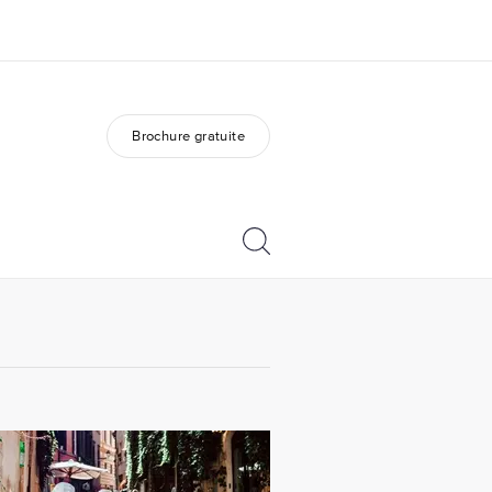
Brochure gratuite
os de nous
EF recrute
mmes-nous ?
Rejoignez nos équipes