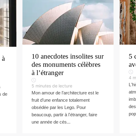
10 anecdotes insolites sur
5 
 à
des monuments célèbres
av
à l’étranger
4
m
L'h
5
minutes de lecture
s
atm
Mon amour de l’architecture est le
s de
imb
fruit d’une enfance totalement
des
obsédée par les Lego. Pour
pop
beaucoup, partir à l'étranger, faire
une année de cés...