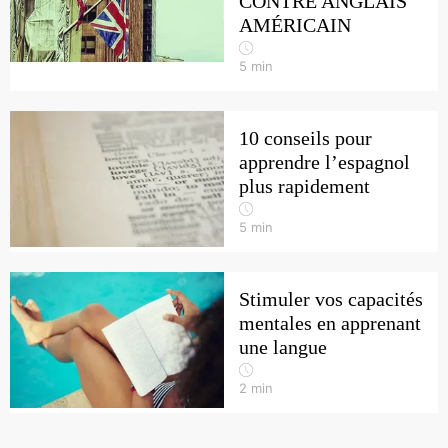
CONTRE ANGLAIS
AMÉRICAIN
5
min
10 conseils pour
apprendre l’espagnol
plus rapidement
5
min
Stimuler vos capacités
mentales en apprenant
une langue
2
min