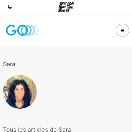
Accueil
Bienvenue chez EF
Programmes
Nos offres
Sara
Bureaux
Trouver un bureau
A propos de nous
Qui sommes-nous ?
EF recrute
Rejoignez nos équipes
Tous les articles de Sara