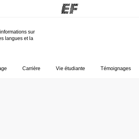
informations sur
es langues et la
mmes
Bureaux
A prop
res
Trouver un bureau
Qui so
age
Carrière
Vie étudiante
Témoignages