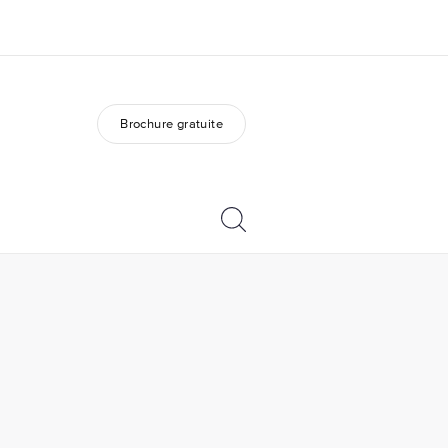
Brochure gratuite
os de nous
EF recrute
mmes-nous ?
Rejoignez nos équipes