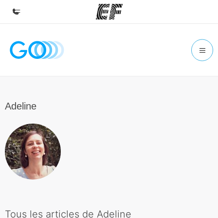
Accueil
Bienvenue chez EF
Programmes
Nos offres
Adeline
Bureaux
Trouver un bureau
A propos de nous
Qui sommes-nous ?
EF recrute
Rejoignez nos équipes
Tous les articles de Adeline