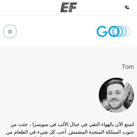
الصفحة الرئيسية
أهلا بكم في إي أف
برامج
شاهد كل ما نقوم به
Тom
مكاتب
أعثر على مكتب قريب منك
نبذة عنا
من نحن
وظائف
اتمتع الآن بالهواء النقي في جبال الألب في سويسرا ، جئت من
إنضم إلى الفريق
جنوب المملكة المتحدة المشمش. أحب كل شيء في الطعام من